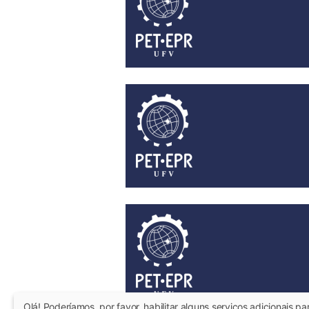
Olá! Poderíamos, por favor, habilitar alguns serviços adicionais p