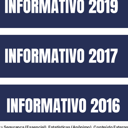
ara
Segurança (Essencial), Estatísticas (Anônimo), Conteúdo Externo