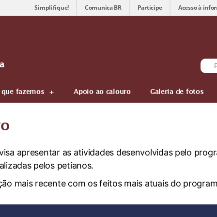
Simplifique!
Comunica BR
Participe
Acesso à info
sa
 que fazemos
Apoio ao calouro
Galeria de fotos
vo
visa apresentar as atividades desenvolvidas pelo pro
alizadas pelos petianos.
ção mais recente com os feitos mais atuais do program