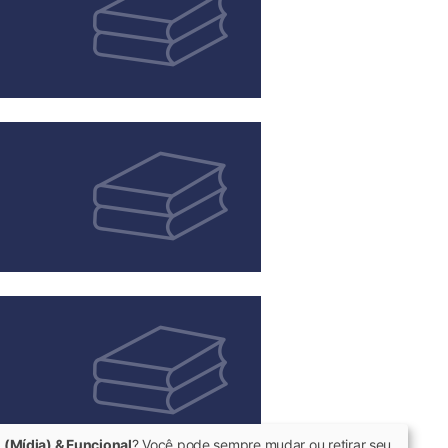
 (Mídia) & Funcional
? Você pode sempre mudar ou retirar seu