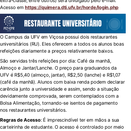
extra-classe, entre outros) será divulgado pelo e-mail.
Acesso em
https://quimera.dti.ufv.br/horde/login.php
O Campus da UFV em Viçosa possui dois restaurantes
universitários (RU). Eles oferecem a todos os alunos boas
refeições diariamente a preços relativamente baixos.
São servidas três refeições por dia: Café da manhã,
Almoço e Jantar/Lanche. O preço para graduandos da
UFV é R$5,40 (almoço, jantar), R$2,50 (lanche) e R$1,07
(café da manhã). Alunos com baixa renda podem declarar
carência junto a universidade e assim, sendo a situação
devidamente comprovada, serem contemplados com a
Bolsa Alimentação, tornando-se isentos de pagamento
nos restaurantes universitários.
Regras de Acesso
: É imprescindível ter em mãos a sua
carteirinha de estudante. O acesso é controlado por meio